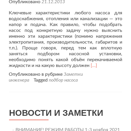
Опубликовано
21.12.2013
Ключевые характеристики любого насоса для
водоснабжения, отопления или канализации — это
напор и подача. Как правило, чтобы подобрать
насос под конкретную задачу нужно выяснить
именно эти характеристики (помимо напряжения
электропитания, производительности, габаритов и
т.п.). Проще говоря, перед тем как вплотную
заняться подбором насосной установки,
необходимо понять какой объём перекачиваемой
Читать
жидкости и на какую высоту должен
[…]
больше
Опубликовано в рубрике
Заметки
проХарактеристик
инженера
Tagged
подбор насоса
насоса:
напор
и
подача
НОВОСТИ И ЗАМЕТКИ
ВНИМАНИЕ! РЕЖИМ РАБОТЫ 1-3 ноября 2021