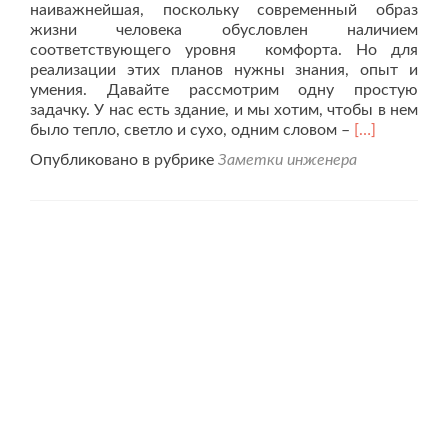
наиважнейшая, поскольку современный образ
жизни человека обусловлен наличием
соответствующего уровня комфорта. Но для
реализации этих планов нужны знания, опыт и
умения. Давайте рассмотрим одну простую
задачку. У нас есть здание, и мы хотим, чтобы в нем
Читать
было тепло, светло и сухо, одним словом –
[…]
больше
Опубликовано в рубрике
Заметки инженера
проК
вопросу
об
инженерных
системах
зданий
и
сооружений