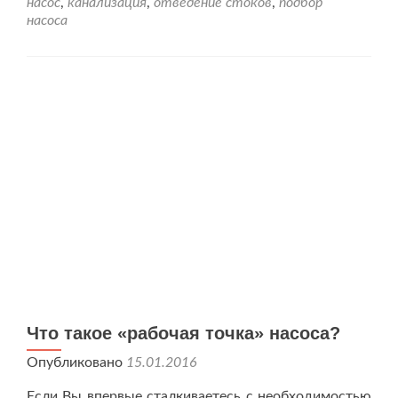
насос
,
канализация
,
отведение стоков
,
подбор
конденсат
насоса
от
кондиционера
в
канализацию?
Что такое «рабочая точка» насоса?
Опубликовано
15.01.2016
Если Вы впервые сталкиваетесь с необходимостью