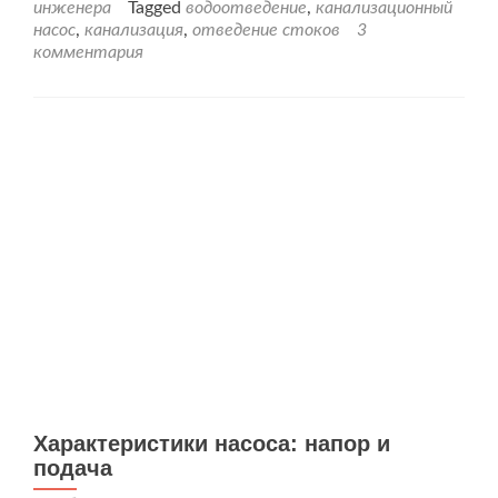
инженера
Tagged
водоотведение
,
канализационный
делать,
насос
,
канализация
,
отведение стоков
3
если
комментария
канализация
выше
уровня
слива?
Характеристики насоса: напор и
подача