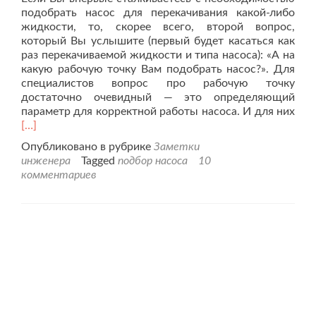
подобрать насос для перекачивания какой-либо
жидкости, то, скорее всего, второй вопрос,
который Вы услышите (первый будет касаться как
раз перекачиваемой жидкости и типа насоса): «А на
какую рабочую точку Вам подобрать насос?». Для
специалистов вопрос про рабочую точку
достаточно очевидный — это определяющий
параметр для корректной работы насоса. И для них
Читать
[…]
больше
Опубликовано в рубрике
Заметки
проЧто
инженера
Tagged
подбор насоса
10
такое
комментариев
«рабочая
точка»
насоса?