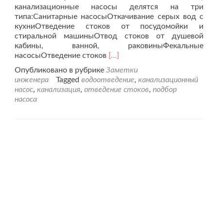
канализационные насосы делятся на три
типа:Санитарные насосыОткачивание серых вод с
кухниОтведение стоков от посудомойки и
стиральной машиныОтвод стоков от душевой
кабины, ванной, раковиныФекальные
Читать
насосыОтведение стоков
[…]
больше
Опубликовано в рубрике
Заметки
проКак
инженера
Tagged
водоотведение
,
канализационный
выбрать
насос
,
канализация
,
отведение стоков
,
подбор
насос
насоса
для
канализации?