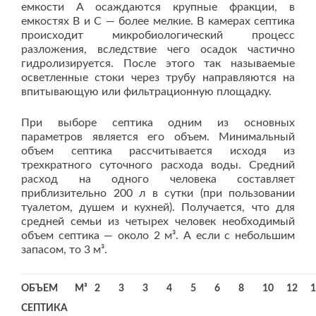
емкости A осаждаются крупные фракции, в
емкостях B и C — более мелкие. В камерах септика
происходит микробиологический процесс
разложения, вследствие чего осадок частично
гидролизируется. После этого так называемые
осветленные стоки через трубу направляются на
впитывающую или фильтрационную площадку.
При выборе септика одним из основных
параметров является его объем. Минимальный
объем септика рассчитывается исходя из
трехкратного суточного расхода воды. Средний
расход на одного человека составляет
приблизительно 200 л в сутки (при пользовании
туалетом, душем и кухней). Получается, что для
средней семьи из четырех человек необходимый
объем септика — около 2 м³. А если с небольшим
запасом, то 3 м³.
ОБЪЕМ
М³
2
3
3
4
5
6
8
10
12
1
СЕПТИКА