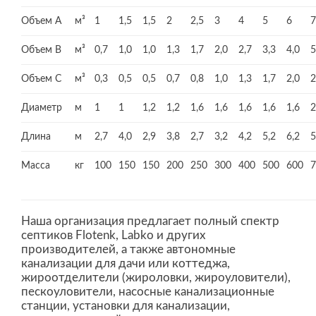
Объем А
м³
1
1,5
1,5
2
2,5
3
4
5
6
7
Объем В
м³
0,7
1,0
1,0
1,3
1,7
2,0
2,7
3,3
4,0
5
Объем С
м³
0,3
0,5
0,5
0,7
0,8
1,0
1,3
1,7
2,0
2
Диаметр
м
1
1
1,2
1,2
1,6
1,6
1,6
1,6
1,6
2
Длина
м
2,7
4,0
2,9
3,8
2,7
3,2
4,2
5,2
6,2
5
Масса
кг
100
150
150
200
250
300
400
500
600
7
Наша организация предлагает полный спектр
септиков Flotenk, Labko и других
производителей, а также автономные
канализации для дачи или коттеджа,
жироотделители (жироловки, жироуловители),
пескоуловители, насосные канализационные
станции, установки для канализации,