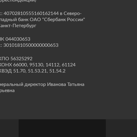
рреспонденции)
с: 40702810555160162144 в Северо-
падный банк ОАО "Сбербанк России"
Санкт-Петербург
К 044030653
с: 30101810500000000653
КПО 56325292
ОНХ 66000, 95130, 14112, 61124
ВЭД 51.70, 51.53.21, 51.54.2
неральный директор Иванова Татьяна
рьевна