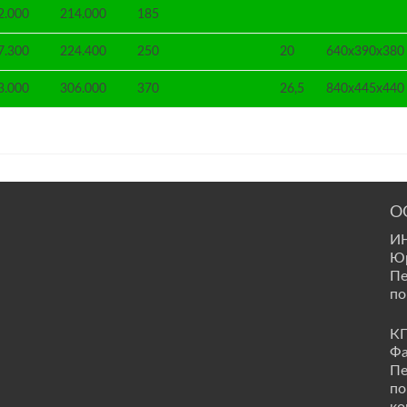
2.000
214.000
185
7.300
224.400
250
20
640x390x380
3.000
306.000
370
26,5
840x445x440
О
ИН
Юр
Пе
по
КП
Фа
Пе
по