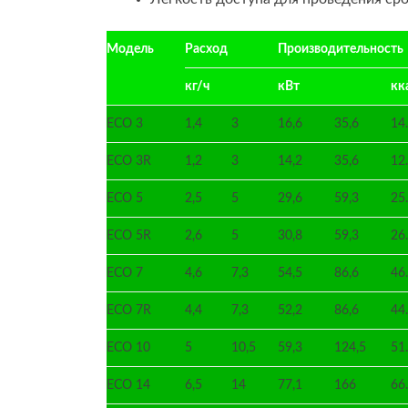
Модель
Расход
Производительность
кг/ч
кВт
кк
ECO 3
1,4
3
16,6
35,6
14
ECO 3R
1,2
3
14,2
35,6
12
ECO 5
2,5
5
29,6
59,3
25
ECO 5R
2,6
5
30,8
59,3
26
ECO 7
4,6
7,3
54,5
86,6
46
ECO 7R
4,4
7,3
52,2
86,6
44
ECO 10
5
10,5
59,3
124,5
51
ECO 14
6,5
14
77,1
166
66