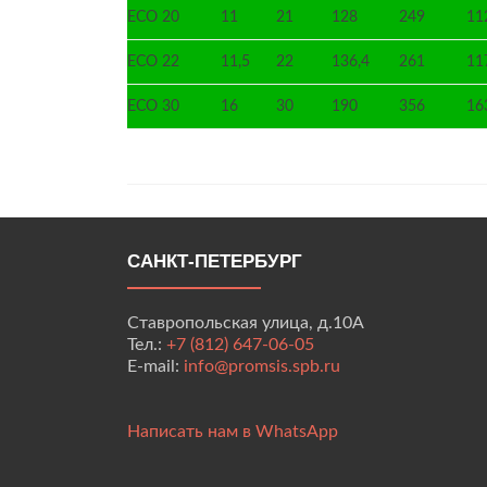
ECO 20
11
21
128
249
11
ECO 22
11,5
22
136,4
261
11
ECO 30
16
30
190
356
16
САНКТ-ПЕТЕРБУРГ
Ставропольская улица, д.10А
Тел.:
+7 (812) 647-06-05
E-mail:
info@promsis.spb.ru
Написать нам в WhatsApp