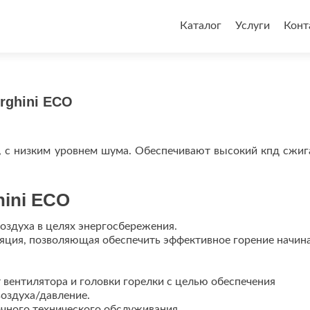
Перейти
к
Каталог
Услуги
Конт
содержимому
rghini ECO
, с низким уровнем шума. Обеспечивают высокий кпд сжиг
hini ECO
оздуха в целях энергосбережения.
яция, позволяющая обеспечить эффективное горение начина
т вентилятора и головки горелки с целью обеспечения
оздуха/давление.
очного технического обслуживания.