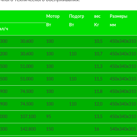
Мотор
Подогр
вec
Размеры
Вт
Вт
Kг
мм
ал/ч
.300
30.600
100
10,5
450x340x310
.200
30.600
100
110
10,7
450x340x310
.500
51.000
100
11,3
450x340x310
.500
51.000
100
110
11,5
450x340x310
.900
74.500
100
11,8
450x340x310
.900
74.500
100
110
12,0
450x340x310
.000
107.100
95
13,5
450x340x310
.300
142.800
150
16
540x340x305