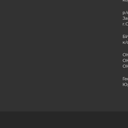
ко
р/
За
г.
БИ
к/
О
ОК
ОК
Ге
Ю