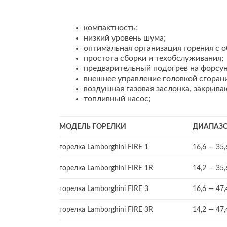
компактность;
низкий уровень шума;
оптимальная организация горения с о
простота сборки и техобслуживания;
предварительный подогрев на форсунке
внешнее управление головкой сгорани
воздушная газовая заслонка, закрыва
топливный насос;
МОДЕЛЬ ГОРЕЛКИ
ДИАПАЗО
горелка Lamborghini FIRE 1
16,6 — 35,
горелка Lamborghini FIRE 1R
14,2 — 35,
горелка Lamborghini FIRE 3
16,6 — 47,
горелка Lamborghini FIRE 3R
14,2 — 47,