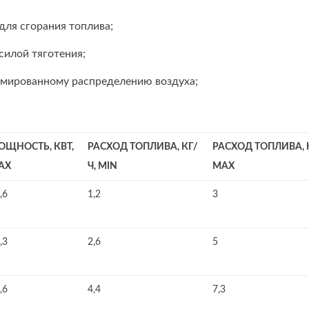
для сгорания топлива;
силой тяготения;
рмированному распределению воздуха;
ОЩНОСТЬ, КВТ,
РАСХОД ТОПЛИВА, КГ/
РАСХОД ТОПЛИВА, К
AX
Ч, MIN
MAX
,6
1,2
3
,3
2,6
5
,6
4,4
7,3