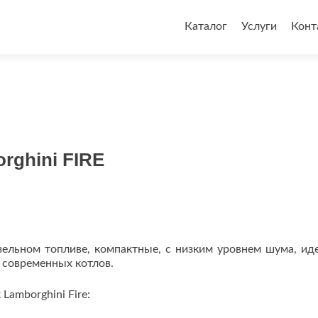
Перейти
к
Каталог
Услуги
Конт
содержимому
rghini FIRE
зельном топливе, компактные, с низким уровнем шума, ид
 современных котлов.
Lamborghini Fire: