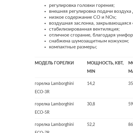
регулировка головки горения;
внешняя регулировка подачи воздуха 
низкое содержание CO и NOx;
воздушная заслонка, закрывающаяся 
стабилизированная вентиляция;
отличное сгорание, благодаря унифо
снабжена шумозащитным кожухом;
компактные размеры;
МОДЕЛЬ ГОРЕЛКИ
МОЩНОСТЬ, КВТ,
М
MIN
M
горелка Lamborghini
14,2
35
ECO-3R
горелка Lamborghini
30,8
59
ECO-5R
горелка Lamborghini
52,2
86