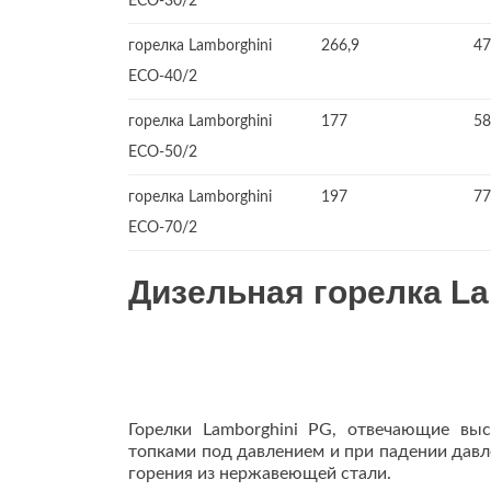
ECO-30/2
горелка Lamborghini
266,9
47
ECO-40/2
горелка Lamborghini
177
58
ECO-50/2
горелка Lamborghini
197
77
ECO-70/2
Дизельная горелка La
Горелки Lamborghini PG, отвечающие выс
топками под давлением и при падении давл
горения из нержавеющей стали.