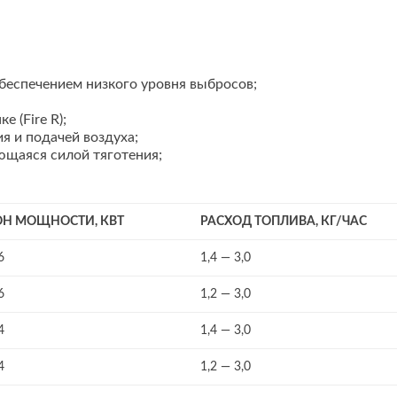
беспечением низкого уровня выбросов;
 (Fire R);
я и подачей воздуха;
ющаяся силой тяготения;
Н МОЩНОСТИ, КВТ
РАСХОД ТОПЛИВА, КГ/ЧАС
6
1,4 — 3,0
6
1,2 — 3,0
4
1,4 — 3,0
4
1,2 — 3,0