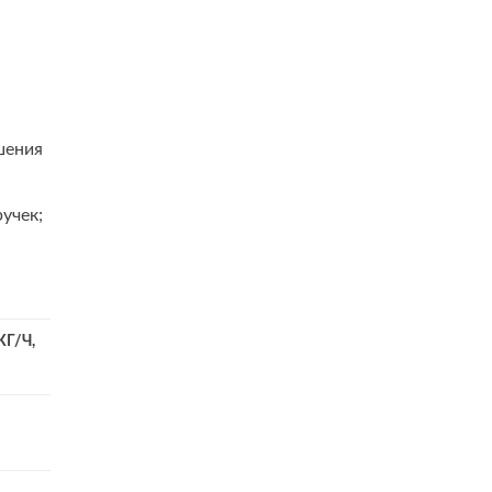
шения
учек;
Г/Ч,