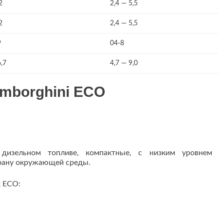
2
2,4 — 5,5
2
2,4 — 5,5
9
04-8
,7
4,7 — 9,0
amborghini ECO
 дизельном топливе, компактные, с низким уровнем
рану окружающей среды.
к ECO: