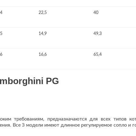
4
22,5
40
5
14,9
49,3
6
16,6
65,4
mborghini PG
оким требованиям, предназначаются для всех типов ко
ения. Все 3 модели имеют длинное регулируемое сопло и г