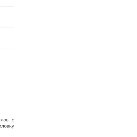
тлов с
оловку