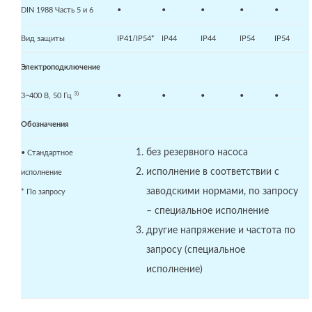
DIN 1988 Часть 5 и 6
•
•
•
•
•
Вид защиты
IP41/IP54*
IP44
IP44
IP54
IP54
Электроподключение
3)
3~400 В, 50 Гц
•
•
•
•
•
Обозначения
без резервного насоса
• Стандартное
исполнение в соответствии с
исполнение
заводскими нормами, по запросу
* По запросу
– специальное исполнение
другие напряжение и частота по
запросу (специальное
исполнение)