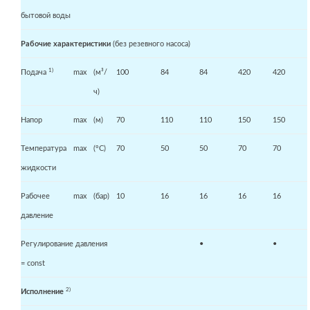
бытовой воды
Рабочие характеристики
(без резевного насоса)
1)
Подача
max
(м³/
100
84
84
420
420
ч)
Напор
max
(м)
70
110
110
150
150
Температура
max
(°С)
70
50
50
70
70
жидкости
Рабочее
max
(бар)
10
16
16
16
16
давление
Регулирование давления
•
•
= const
2)
Исполнение