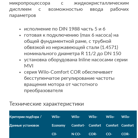
микропроцессора с жидкокристаллическим
дисплеем с возможностью ввода рабочих
параметров
исполнение по DIN 1988 часть 5 и 6
готовая к подключению (max 6 насоса) на
общей фундаментной раме, с трубной
обвязкой из нержавеющей стали (1.4571)
номинального диаметра R 11/2 до DN 150
установка оборудована Inline насосами серии
MVI
серия Wilo-Comfort COR обеспечивает
бесступенчатое регулирование частоты
вращения мотора от частотного
преобразователя
Технические характеристики
Критерии подбора /
Wilo-
Wilo-
Wilo-
Wilo-
Wilo-
Данные установок
Economy
Comfort-
Comfort
Comfort
Comfort
C0-
N CO-
COR-
CO-
COR-