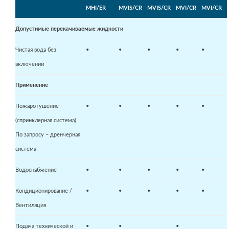
MHI/ER
MVIS/CR
MVIS/CR
MVI/CR
MVI/CR
Допустимые перекачиваемые жидкости
Чистая вода без
•
•
•
•
•
включений
Применение
Пожаротушение
•
•
•
•
•
(спринклерная система)
По запросу – дренчерная
система
Водоснабжение
•
•
•
•
•
Кондиционирование /
•
•
•
•
•
Вентиляция
Подача технической и
•
•
•