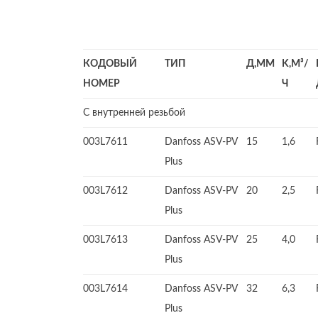
КОДОВЫЙ
ТИП
Д,ММ
K,M³/
НОМЕР
Ч
С внутренней резьбой
003L7611
Danfoss ASV-PV
15
1,6
Plus
003L7612
Danfoss ASV-PV
20
2,5
Plus
003L7613
Danfoss ASV-PV
25
4,0
Plus
003L7614
Danfoss ASV-PV
32
6,3
Plus