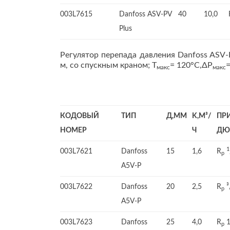
003L7615
Danfoss ASV-PV
40
10,0
Plus
Регулятор перепада давления Danfoss ASV-
м, со спускным краном; Т
= 120°С,ΔР
=
макс
макс
КОДОВЫЙ
ТИП
Д,ММ
K,M³/
ПР
НОМЕР
Ч
ДЮ
1
003L7621
Danfoss
15
1,6
R
p
A5V-P
003L7622
Danfoss
20
2,5
R
³
p
A5V-P
003L7623
Danfoss
25
4,0
R
p