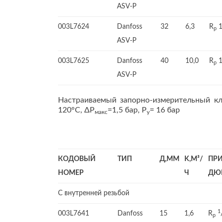
ASV-P
003L7624
Danfoss
32
6,3
R
p
ASV-P
003L7625
Danfoss
40
10,0
R
p
ASV-P
Настраиваемый запорно-измерительный кл
120°C, ΔР
=1,5 бар, Р
= 16 бар
макс
y
КОДОВЫЙ
ТИП
Д,ММ
K,M³/
ПР
НОМЕР
Ч
ДЮ
С внутренней резьбой
1
003L7641
Danfoss
15
1,6
R
p