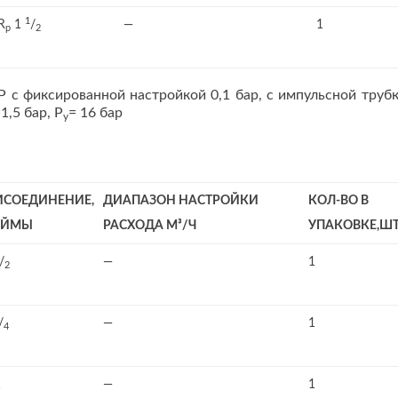
1
R
1
/
—
1
p
2
P с фиксированной настройкой 0,1 бар, с импульсной трубк
1,5 бар, Р
= 16 бар
у
ИСОЕДИНЕНИЕ,
ДИАПАЗОН НАСТРОЙКИ
КОЛ-ВО В
ЙМЫ
РАСХОДА М³/Ч
УПАКОВКЕ,ШТ
/
—
1
2
/
—
1
4
1
—
1