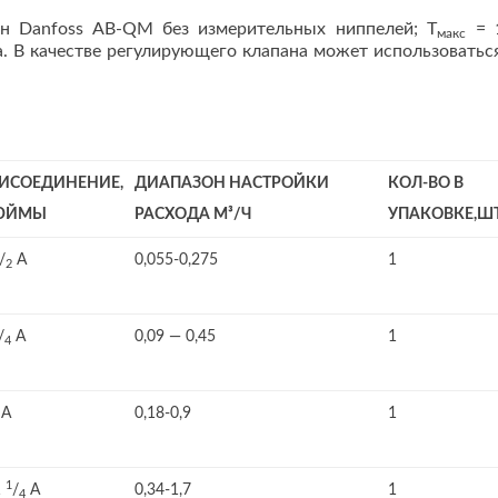
н Danfoss AB-QM без измерительных ниппелей; Т
= 1
макс
а. В качестве регулирующего клапана может использоваться
ИСОЕДИНЕНИЕ,
ДИАПАЗОН НАСТРОЙКИ
КОЛ-ВО В
ЮЙМЫ
РАСХОДА М³/Ч
УПАКОВКЕ,ШТ
/
A
0,055-0,275
1
2
/
A
0,09 — 0,45
1
4
 A
0,18-0,9
1
1
1
/
A
0,34-1,7
1
4