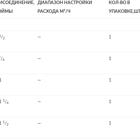
ИСОЕДИНЕНИЕ,
ДИАПАЗОН НАСТРОЙКИ
КОЛ-ВО В
ЮЙМЫ
РАСХОДА М³/Ч
УПАКОВКЕ,ШТ
1
/
—
1
2
³/
—
1
4
1
—
1
1
1
/
—
1
4
1
1
/
—
1
2