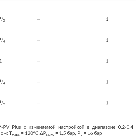
1
/
—
1
2
1
/
—
1
4
1
—
1
1
/
—
1
4
1
/
—
1
2
-PV Plus с изменяемой настройкой в диапазоне 0,2-0,4 
ом; Т
= 120°С,ΔР
= 1,5 бар, Р
= 16 бар
макс
макс
y