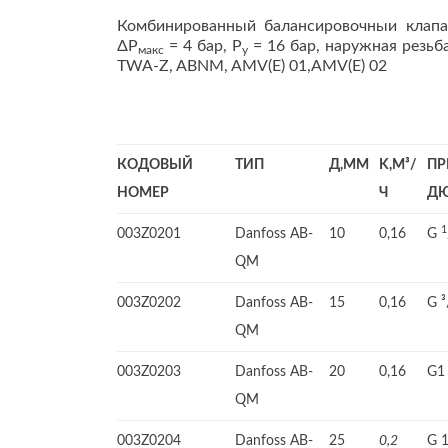
Комбинированный балансировочныи клапа
ΔP
= 4 бар, Р
= 16 бар, наружная резьб
макс
y
TWA-Z, ABNM, AMV(E) 01,AMV(E) 02
КОДОВЫЙ
ТИП
Д,ММ
K,M³/
ПР
НОМЕР
Ч
Д
1
003Z0201
Danfoss AB-
10
0,16
G
QM
003Z0202
Danfoss AB-
15
0,16
G ³
QM
003Z0203
Danfoss AB-
20
0,16
G1
QM
003Z0204
Danfoss AB-
25
G 
0,2