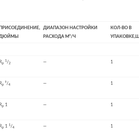
ПРИСОЕДИНЕНИЕ,
ДИАПАЗОН НАСТРОЙКИ
КОЛ-ВО В
ДЮЙМЫ
РАСХОДА М³/Ч
УПАКОВКЕ,Ш
1
R
/
—
1
p
2
R
³/
—
1
p
4
R
1
—
1
p
1
R
1
/
—
1
p
4