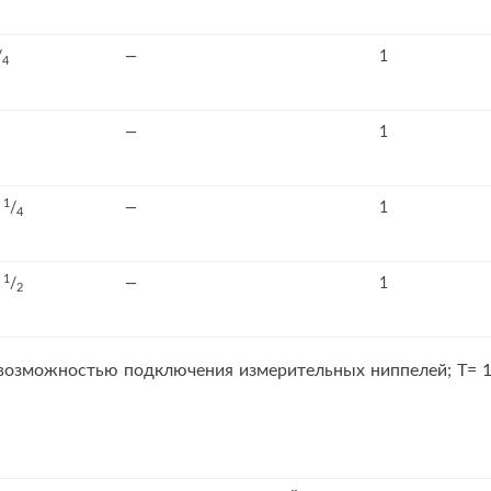
/
—
1
4
—
1
1
1
/
—
1
4
1
1
/
—
1
2
 возможностью подключения измерительных ниппелей; Т= 1