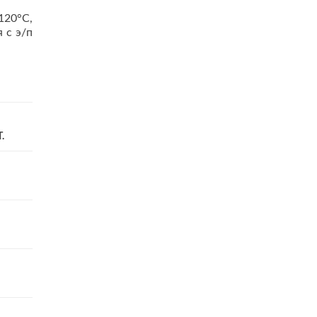
20°C,
 с э/п
.