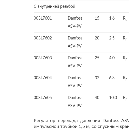
С внутренней резьбой
003L7601
Danfoss
15
1,6
R
p
ASV-PV
003L7602
Danfoss
20
2,5
R
p
ASV-PV
003L7603
Danfoss
25
4,0
R
p
ASV-PV
003L7604
Danfoss
32
6,3
R
p
ASV-PV
003L7605
Danfoss
40
10,0
R
p
ASV-PV
Регулятор перепада давления Danfoss ASV
импульсной трубкой 1,5 м, со спускным кран