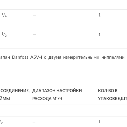
1
1
/
—
1
4
1
1
/
—
1
2
апан Danfoss A5V-I с двумя измерительными ниппелями;
ИСОЕДИНЕНИЕ,
ДИАПАЗОН НАСТРОЙКИ
КОЛ-ВО В
ЙМЫ
РАСХОДА М³/Ч
УПАКОВКЕ,ШТ
/
—
1
2