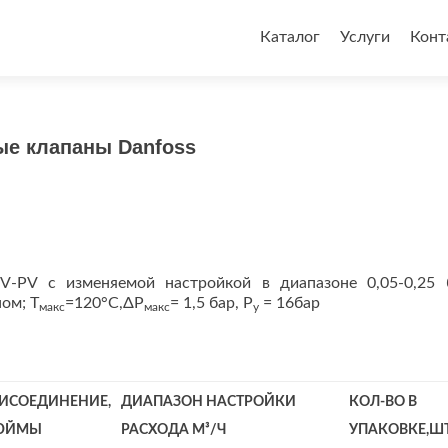
Перейти
к
Каталог
Услуги
Конт
содержимому
ые клапаны Danfoss
V-PV с изменяемой настройкой в диапазоне 0,05-0,25 
ом; Т
=120°С,ΔР
= 1,5 бар, Р
= 16бар
макс
макс
y
ИСОЕДИНЕНИЕ,
ДИАПАЗОН НАСТРОЙКИ
КОЛ-ВО В
ЮЙМЫ
РАСХОДА М³/Ч
УПАКОВКЕ,ШТ