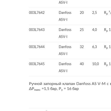
ASV-I
003L7642
Danfoss
20
2,5
R
³
p
ASV-I
003L7643
Danfoss
25
4,0
R
1
p
ASV-I
003L7644
Danfoss
32
6,3
R
p
ASV-I
003L7645
Danfoss
40
10,0
R
p
ASV-I
Ручной запорный клапан Danfoss AS V-M с
ΔР
=1,5 бар, Р
= 16 бар
макс
y