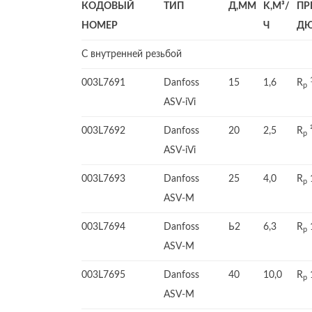
КОДОВЫЙ
ТИП
Д,ММ
K,M³/
ПР
НОМЕР
Ч
Д
С внутренней резьбой
003L7691
Danfoss
15
1,6
R
p
ASV-iVi
003L7692
Danfoss
20
2,5
R
p
ASV-iVi
003L7693
Danfoss
25
4,0
R
p
ASV-M
003L7694
Danfoss
Ь2
6,3
R
p
ASV-M
003L7695
Danfoss
40
10,0
R
p
ASV-M