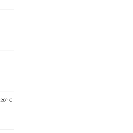
20° С,