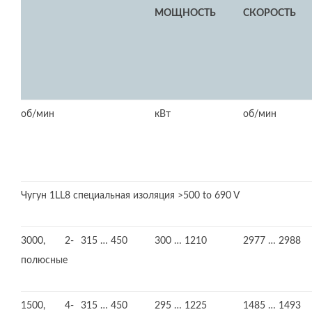
МОЩНОСТЬ
СКОРОСТЬ
об/мин
кВт
об/мин
Чугун 1LL8 специальная изоляция >500 to 690 V
3000, 2-
315 … 450
300 … 1210
2977 … 2988
полюсные
1500, 4-
315 … 450
295 … 1225
1485 … 1493