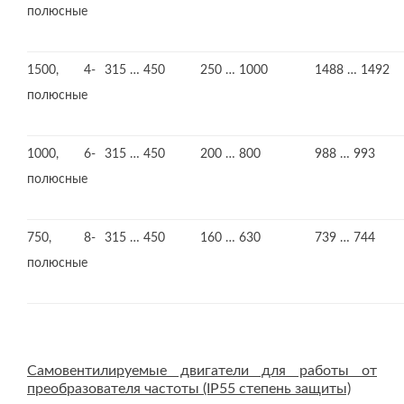
полюсные
1500, 4-
315 … 450
250 … 1000
1488 … 1492
полюсные
1000, 6-
315 … 450
200 … 800
988 … 993
полюсные
750, 8-
315 … 450
160 … 630
739 … 744
полюсные
Самовентилируемые двигатели для работы от
преобразователя частоты (IP55 степень защиты)