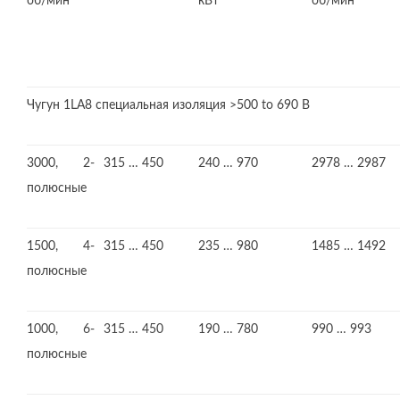
об/мин
кВт
об/мин
Чугун 1LA8 специальная изоляция >500 to 690 В
3000, 2-
315 … 450
240 … 970
2978 … 2987
полюсные
1500, 4-
315 … 450
235 … 980
1485 … 1492
полюсные
1000, 6-
315 … 450
190 … 780
990 … 993
полюсные