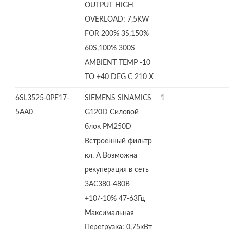
OUTPUT HIGH
OVERLOAD: 7,5KW
FOR 200% 3S,150%
60S,100% 300S
AMBIENT TEMP -10
TO +40 DEG C 210 X
6SL3525-0PE17-
SIEMENS SINAMICS
1
5AA0
G120D Силовой
блок PM250D
Встроенный фильтр
кл. А Возможна
рекуперация в сеть
3AC380-480В
+10/-10% 47-63Гц
Максимальная
Перегрузка: 0,75кВт