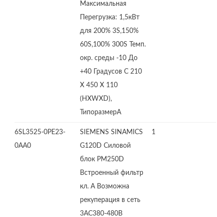
Максимальная
Перегрузка: 1,5кВт
для 200% 3S,150%
60S,100% 300S Темп.
окр. среды -10 До
+40 Градусов C 210
X 450 X 110
(HXWXD),
ТипоразмерA
6SL3525-0PE23-
SIEMENS SINAMICS
1
0AA0
G120D Силовой
блок PM250D
Встроенный фильтр
кл. А Возможна
рекуперация в сеть
3AC380-480В