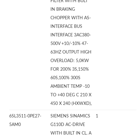
FILTER WITH BULT
IN BRAKING
CHOPPER WITH AS-
INTERFACE BUS
INTERFACE 3AC380-
500V +10/-10% 47-
63HZ OUTPUT HIGH
OVERLOAD: 5,0KW
FOR 200% 3S,150%
60S,100% 300S
AMBIENT TEMP -10
TO +40 DEG C 210 X
450 X 240 (HXWXD),
6SL3511-0PE27-
SIEMENS SINAMICS
1
5AM0
G110D AC-DRIVE
WITH BUILT IN CL. A