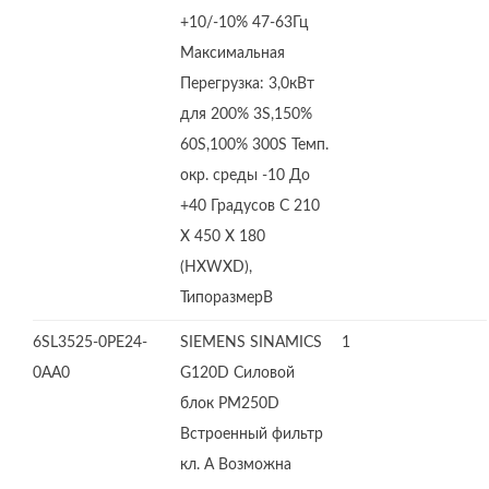
+10/-10% 47-63Гц
Максимальная
Перегрузка: 3,0кВт
для 200% 3S,150%
60S,100% 300S Темп.
окр. среды -10 До
+40 Градусов C 210
X 450 X 180
(HXWXD),
ТипоразмерB
6SL3525-0PE24-
SIEMENS SINAMICS
1
0AA0
G120D Силовой
блок PM250D
Встроенный фильтр
кл. А Возможна