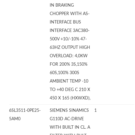
IN BRAKING
CHOPPER WITH AS-
INTERFACE BUS
INTERFACE 3AC380-
500V +10/-10% 47-
63HZ OUTPUT HIGH
OVERLOAD: 4,0KW
FOR 200% 3S,150%
60S,100% 300S
AMBIENT TEMP -10
TO +40 DEG C 210 X
450 X 165 (HXWXD),
6SL3511-0PE25-
SIEMENS SINAMICS
1
5AM0
G110D AC-DRIVE
WITH BUILT IN CL. A