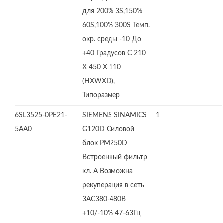
для 200% 3S,150%
60S,100% 300S Темп.
окр. среды -10 До
+40 Градусов C 210
X 450 X 110
(HXWXD),
Типоразмер
6SL3525-0PE21-
SIEMENS SINAMICS
1
5AA0
G120D Силовой
блок PM250D
Встроенный фильтр
кл. А Возможна
рекуперация в сеть
3AC380-480В
+10/-10% 47-63Гц