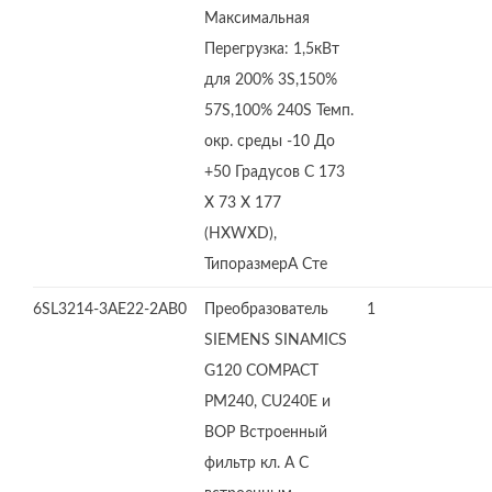
Максимальная
Перегрузка: 1,5кВт
для 200% 3S,150%
57S,100% 240S Темп.
окр. среды -10 До
+50 Градусов C 173
X 73 X 177
(HXWXD),
ТипоразмерA Сте
6SL3214-3AE22-2AB0
Преобразователь
1
SIEMENS SINAMICS
G120 COMPACT
PM240, CU240E и
BOP Встроенный
фильтр кл. А С