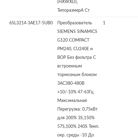
(HXWXD),
ТипоразмерA Ст
6SL3214-3AE17-5UB0
Преобразователь
1
SIEMENS SINAMICS
G120 COMPACT
PM240, CU240E и
BOP Без фильтра С
встроенным
тормозным блоком
3AC380-480В
+10/-10% 47-63Гц
Максимальная
Перегрузка: 0,75кВт
для 200% 3S,150%
57S,100% 240S Темп.
окр. среды -10 До