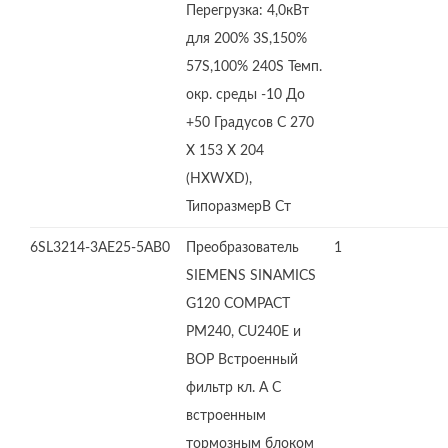
Перегрузка: 4,0кВт
для 200% 3S,150%
57S,100% 240S Темп.
окр. среды -10 До
+50 Градусов C 270
X 153 X 204
(HXWXD),
ТипоразмерB Ст
6SL3214-3AE25-5AB0
Преобразователь
1
SIEMENS SINAMICS
G120 COMPACT
PM240, CU240E и
BOP Встроенный
фильтр кл. А С
встроенным
тормозным блоком