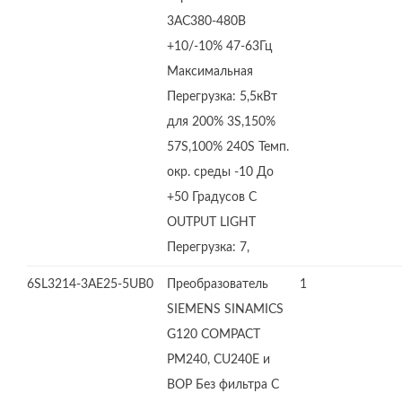
3AC380-480В
+10/-10% 47-63Гц
Максимальная
Перегрузка: 5,5кВт
для 200% 3S,150%
57S,100% 240S Темп.
окр. среды -10 До
+50 Градусов C
OUTPUT LIGHT
Перегрузка: 7,
6SL3214-3AE25-5UB0
Преобразователь
1
SIEMENS SINAMICS
G120 COMPACT
PM240, CU240E и
BOP Без фильтра С