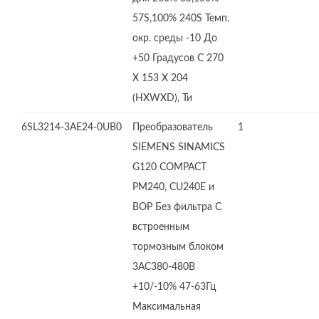
57S,100% 240S Темп.
окр. среды -10 До
+50 Градусов C 270
X 153 X 204
(HXWXD), Ти
6SL3214-3AE24-0UB0
Преобразователь
1
SIEMENS SINAMICS
G120 COMPACT
PM240, CU240E и
BOP Без фильтра С
встроенным
тормозным блоком
3AC380-480В
+10/-10% 47-63Гц
Максимальная