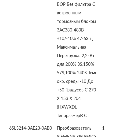
BOP Без фильтра С
встроенным
тормозным блоком
3AC380-480В
+10/-10% 47-63Гц
Максимальная
Перегрузка: 2,2кВт
для 200% 3S,150%
57S,100% 240S Темп.
окр. среды -10 До
+50 Градусов C 270
X 153 X 204
(HXWXD),
ТипоразмерB Ст
6SL3214-3AE23-0AB0
Преобразователь
1