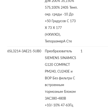
для 200% 3S,150%
57S,100% 240S Темп.
окр. среды -10 До
+50 Градусов C 173
X 73 X 177
(HXWXD),
ТипоразмерA Сте
6SL3214-3AE21-5UB0
Преобразователь
1
SIEMENS SINAMICS
G120 COMPACT
PM240, CU240E и
BOP Без фильтра С
встроенным
тормозным блоком
3AC380-480В
+10/-10% 47-63Гц