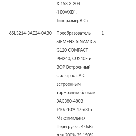
X 153 X 204
(HXWXD),
ТипоразмерB Ст
6SL3214-3AE24-0AB0
Преобразователь
1
SIEMENS SINAMICS
G120 COMPACT
PM240, CU240E и
BOP Встроенный
фильтр кл. А С
встроенным
тормозным блоком
3AC380-480В
+10/-10% 47-63Гц
Максимальная
Перегрузка: 4,0кВт
для 200% 3S,150%