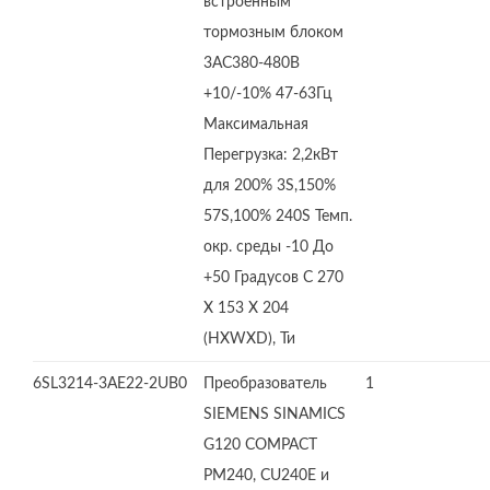
встроенным
тормозным блоком
3AC380-480В
+10/-10% 47-63Гц
Максимальная
Перегрузка: 2,2кВт
для 200% 3S,150%
57S,100% 240S Темп.
окр. среды -10 До
+50 Градусов C 270
X 153 X 204
(HXWXD), Ти
6SL3214-3AE22-2UB0
Преобразователь
1
SIEMENS SINAMICS
G120 COMPACT
PM240, CU240E и