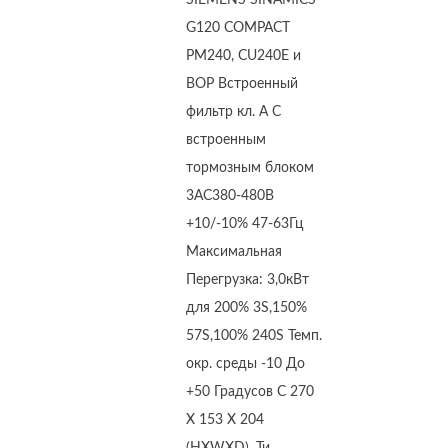
SIEMENS SINAMICS
G120 COMPACT
PM240, CU240E и
BOP Встроенный
фильтр кл. А С
встроенным
тормозным блоком
3AC380-480В
+10/-10% 47-63Гц
Максимальная
Перегрузка: 3,0кВт
для 200% 3S,150%
57S,100% 240S Темп.
окр. среды -10 До
+50 Градусов C 270
X 153 X 204