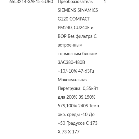
6SL3214-3AE15-5UB0
Преобразователь
1
SIEMENS SINAMICS
G120 COMPACT
PM240, CU240E и
BOP Без фильтра С
встроенным
тормозным блоком
3AC380-480В
+10/-10% 47-63Гц
Максимальная
Перегрузка: 0,55кВт
для 200% 3S,150%
57S,100% 240S Темп.
окр. среды -10 До
+50 Градусов C 173
X 73 X 177