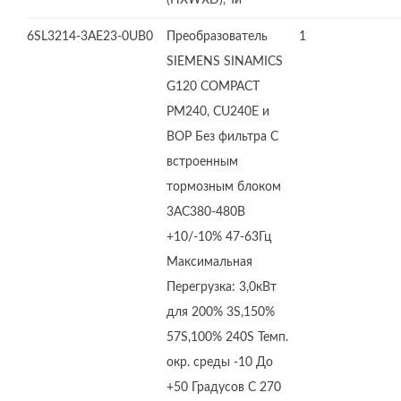
(HXWXD), Ти
6SL3214-3AE23-0UB0
Преобразователь
1
SIEMENS SINAMICS
G120 COMPACT
PM240, CU240E и
BOP Без фильтра С
встроенным
тормозным блоком
3AC380-480В
+10/-10% 47-63Гц
Максимальная
Перегрузка: 3,0кВт
для 200% 3S,150%
57S,100% 240S Темп.
окр. среды -10 До
+50 Градусов C 270