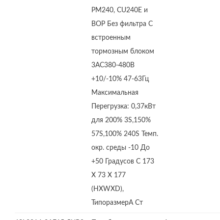
PM240, CU240E и
BOP Без фильтра С
встроенным
тормозным блоком
3AC380-480В
+10/-10% 47-63Гц
Максимальная
Перегрузка: 0,37кВт
для 200% 3S,150%
57S,100% 240S Темп.
окр. среды -10 До
+50 Градусов C 173
X 73 X 177
(HXWXD),
ТипоразмерA Ст