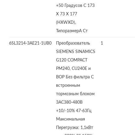
+50 Градусов C 173
X 73 X 177
(HXWXD),
ТипоразмерA Ст
6SL3214-3AE21-1UB0
Преобразователь
1
SIEMENS SINAMICS
G120 COMPACT
PM240, CU240E и
BOP Без фильтра С
встроенным
тормозным блоком
3AC380-480В
+10/-10% 47-63Гц
Максимальная
Перегрузка: 1,1кВт