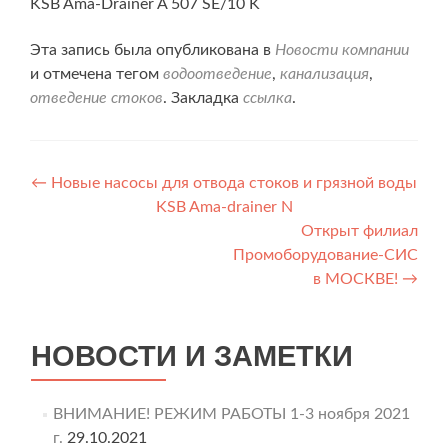
KSB Ama-Drainer A 507 SE/10 K
Эта запись была опубликована в
Новости компании
и отмечена тегом
водоотведение
,
канализация
,
отведение стоков
. Закладка
ссылка
.
Навигация
←
Новые насосы для отвода стоков и грязной воды
KSB Ama-drainer N
по
Открыт филиал
записям
Промоборудование-СИС
в МОСКВЕ!
→
НОВОСТИ И ЗАМЕТКИ
ВНИМАНИЕ! РЕЖИМ РАБОТЫ 1-3 ноября 2021
г.
29.10.2021